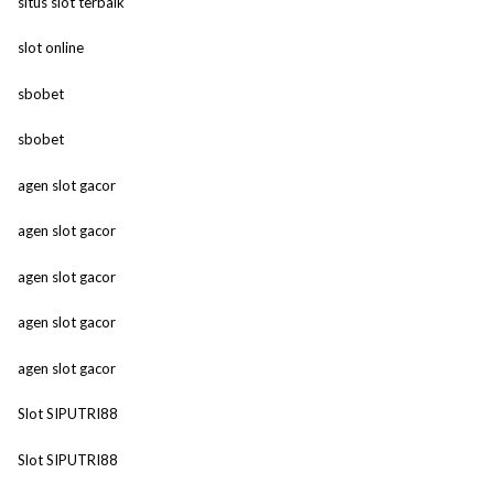
situs slot terbaik
slot online
sbobet
sbobet
agen slot gacor
agen slot gacor
agen slot gacor
agen slot gacor
agen slot gacor
Slot SIPUTRI88
Slot SIPUTRI88