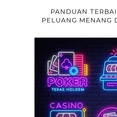
PANDUAN TERBAI
PELUANG MENANG D