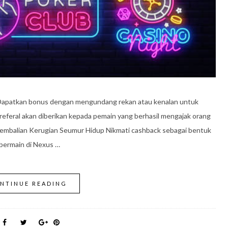
Dapatkan bonus dengan mengundang rekan atau kenalan untuk
referal akan diberikan kepada pemain yang berhasil mengajak orang
gembalian Kerugian Seumur Hidup Nikmati cashback sebagai bentuk
bermain di Nexus …
NTINUE READING