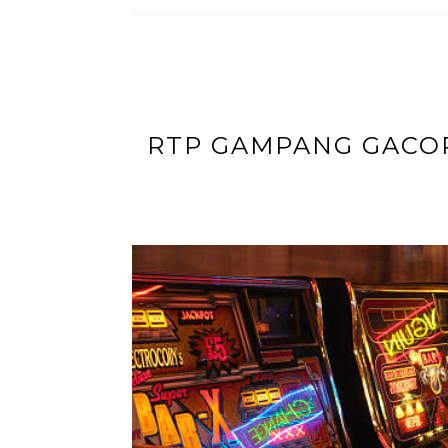
RTP GAMPANG GACOR