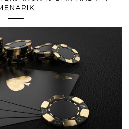
MENARIK