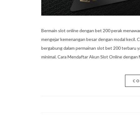
Bermain slot online dengan bet 200 perak menawa
mengejar kemenangan besar dengan modal kecil. Cu
bergabung dalam permainan slot bet 200 terbaru
minimal. Cara Mendaftar Akun Slot Online dengan
CO