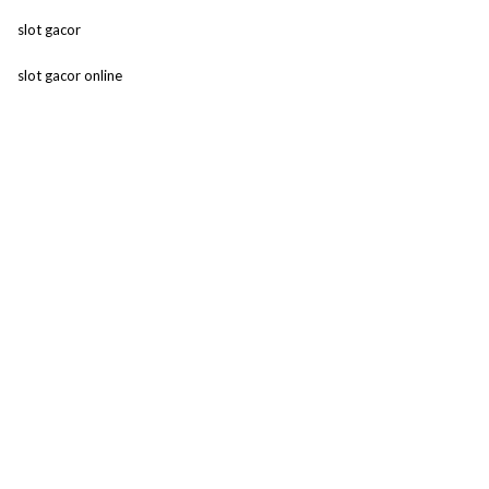
slot gacor
slot gacor online