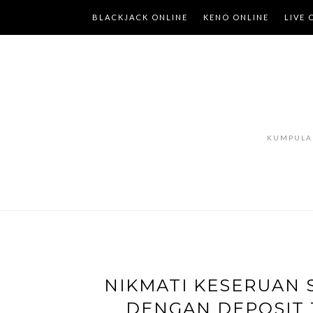
Skip
BLACKJACK ONLINE
KENO ONLINE
LIVE 
to
content
KUMPULAN
NIKMATI KESERUAN 
DENGAN DEPOSIT