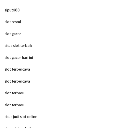
siputri88
slot resmi
slot gacor
situs slot terbaik
slot gacor hari ini
slot terpercaya
slot terpercaya
slot terbaru
slot terbaru
situs judi slot online